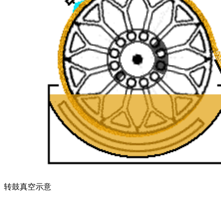
转鼓真空示意